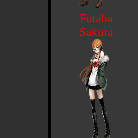
Futaba
Sakura